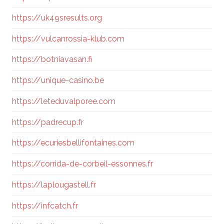
https://uk49sresults.org
https://vulcanrossia-klub.com
https://botniavasan.fi
https://unique-casino.be
https://leteduvalporee.com
https://padrecup.fr
https://ecuriesbellifontaines.com
https://corrida-de-corbeil-essonnes.fr
https://laplougastell.fr
https://infcatch.fr