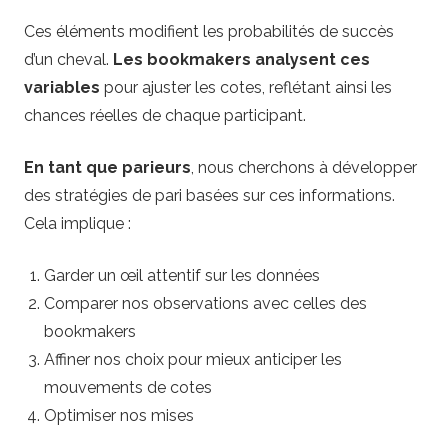
Ces éléments modifient les probabilités de succès
d’un cheval.
Les bookmakers analysent ces
variables
pour ajuster les cotes, reflétant ainsi les
chances réelles de chaque participant.
En tant que parieurs
, nous cherchons à développer
des stratégies de pari basées sur ces informations.
Cela implique :
Garder un œil attentif sur les données
Comparer nos observations avec celles des
bookmakers
Affiner nos choix pour mieux anticiper les
mouvements de cotes
Optimiser nos mises