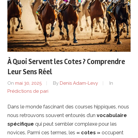
n
o
C
h
À Quoi Servent les Cotes ? Comprendre
a
Leur Sens Réel
On
mai 30, 2025
By
Denis Adam-Levy
In
p
Prédictions de pari
t
Dans le monde fascinant des courses hippiques, nous
nous retrouvons souvent entourés d’un
vocabulaire
e
spécifique
qui peut sembler complexe pour les
r
novices. Parmi ces termes, les
« cotes »
occupent