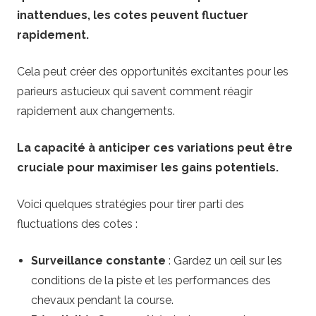
inattendues, les cotes peuvent fluctuer
rapidement.
Cela peut créer des opportunités excitantes pour les
parieurs astucieux qui savent comment réagir
rapidement aux changements.
La capacité à anticiper ces variations peut être
cruciale pour maximiser les gains potentiels.
Voici quelques stratégies pour tirer parti des
fluctuations des cotes :
Surveillance constante
: Gardez un œil sur les
conditions de la piste et les performances des
chevaux pendant la course.