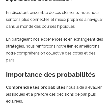
En discutant ensemble de ces éléments, nous nous
sentons plus connectés et mieux préparés à naviguer
dans le monde des courses hippiques.
En partageant nos expériences et en échangeant des
stratégies, nous renforçons notre lien et améliorons
notre compréhension collective des cotes et des
paris.
Importance des probabilités
Comprendre les probabilités
nous aide à évaluer
les risques et à prendre des décisions de pari plus
éclairées.