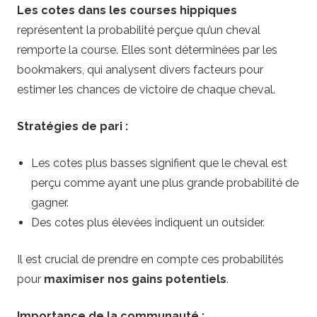
Les cotes dans les courses hippiques
représentent la probabilité perçue qu’un cheval
remporte la course. Elles sont déterminées par les
bookmakers, qui analysent divers facteurs pour
estimer les chances de victoire de chaque cheval.
Stratégies de pari :
Les cotes plus basses signifient que le cheval est
perçu comme ayant une plus grande probabilité de
gagner.
Des cotes plus élevées indiquent un outsider.
Il est crucial de prendre en compte ces probabilités
pour
maximiser nos gains potentiels
.
Importance de la communauté :