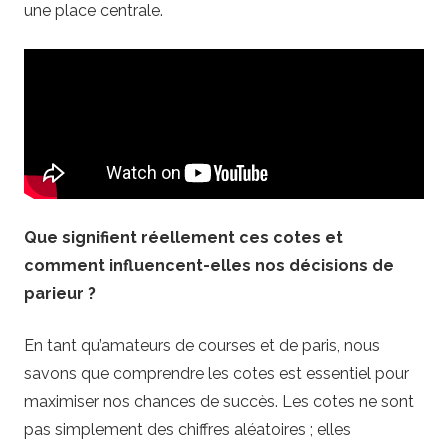
une place centrale.
.
c
o
m
–
Que signifient réellement ces cotes et
comment influencent-elles nos décisions de
B
parieur ?
e
En tant qu’amateurs de courses et de paris, nous
savons que comprendre les cotes est essentiel pour
t
maximiser nos chances de succès. Les cotes ne sont
pas simplement des chiffres aléatoires ; elles
t