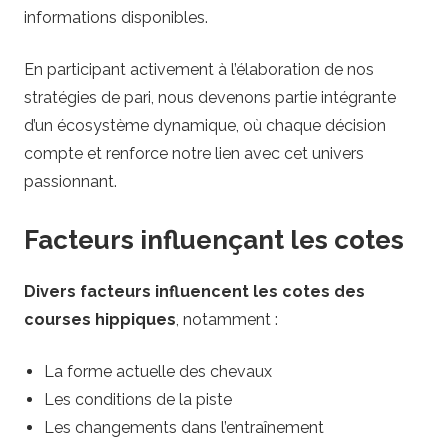
informations disponibles.
En participant activement à l’élaboration de nos
stratégies de pari, nous devenons partie intégrante
d’un écosystème dynamique, où chaque décision
compte et renforce notre lien avec cet univers
passionnant.
Facteurs influençant les cotes
Divers facteurs influencent les cotes des
courses hippiques
, notamment :
La forme actuelle des chevaux
Les conditions de la piste
Les changements dans l’entraînement