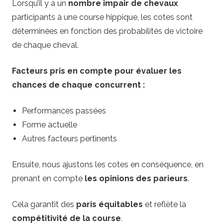
Lorsqu’il y a un
nombre impair de chevaux
participants à une course hippique, les cotes sont
déterminées en fonction des probabilités de victoire
de chaque cheval.
Facteurs pris en compte pour évaluer les
chances de chaque concurrent :
Performances passées
Forme actuelle
Autres facteurs pertinents
Ensuite, nous ajustons les cotes en conséquence, en
prenant en compte
les opinions des parieurs
.
Cela garantit des
paris équitables
et reflète la
compétitivité de la course
.