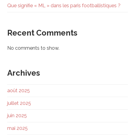
Que signifie « ML » dans les paris footballistiques ?
Recent Comments
No comments to show.
Archives
août 2025
juillet 2025
juin 2025
mai 2025