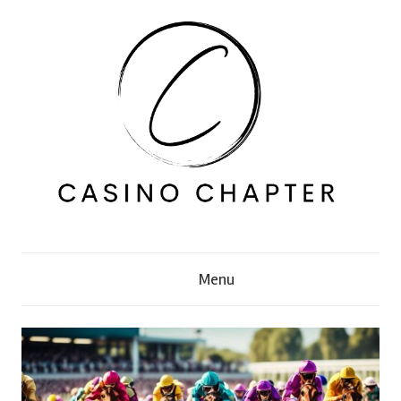
Skip
to
content
C
Menu
a
s
i