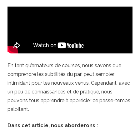
.
c
o
m
En tant qu’amateurs de courses, nous savons que
–
comprendre les subtilités du pari peut sembler
intimidant pour les nouveaux venus. Cependant, avec
B
un peu de connaissances et de pratique, nous
pouvons tous apprendre à apprécier ce passe-temps
e
palpitant.
t
Dans cet article, nous aborderons :
t