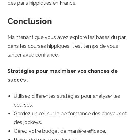
des paris hippiques en France.
Conclusion
Maintenant que vous avez exploré les bases du pari
dans les courses hippiques, il est temps de vous
lancer avec confiance.
Stratégies pour maximiser vos chances de
succès :
Utilisez différentes stratégies pour analyser les
courses.
Gardez un œil sur la performance des chevaux et
des jockeys.
Gérez votre budget de manière efficace.
Pariez de manière réfléchie.