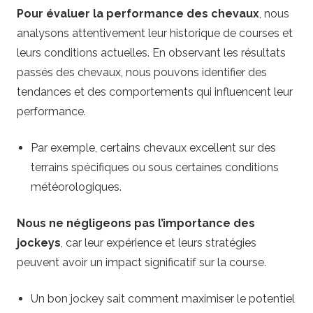
Pour évaluer la performance des chevaux
, nous
analysons attentivement leur historique de courses et
leurs conditions actuelles. En observant les résultats
passés des chevaux, nous pouvons identifier des
tendances et des comportements qui influencent leur
performance.
Par exemple, certains chevaux excellent sur des
terrains spécifiques ou sous certaines conditions
météorologiques.
Nous ne négligeons pas l’importance des
jockeys
, car leur expérience et leurs stratégies
peuvent avoir un impact significatif sur la course.
Un bon jockey sait comment maximiser le potentiel