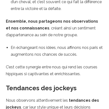
d’un cheval, et c’est souvent ce qui fait la différence
entre la victoire et la défaite.
Ensemble, nous partageons nos observations
et nos connaissances
, créant ainsi un sentiment
d’appartenance au sein de notre groupe.
En échangeant nos idées, nous affinons nos paris et
augmentons nos chances de succès.
C’est cette synergie entre nous qui rend les courses
hippiques si captivantes et enrichissantes.
Tendances des jockeys
Nous observons attentivement les
tendances des
jockeys
, car leur style unique et leurs décisions