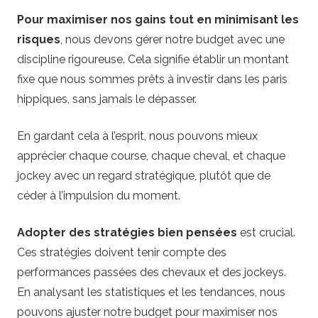
Pour maximiser nos gains tout en minimisant les
risques
, nous devons gérer notre budget avec une
discipline rigoureuse. Cela signifie établir un montant
fixe que nous sommes prêts à investir dans les paris
hippiques, sans jamais le dépasser.
En gardant cela à l’esprit, nous pouvons mieux
apprécier chaque course, chaque cheval, et chaque
jockey avec un regard stratégique, plutôt que de
céder à l’impulsion du moment.
Adopter des stratégies bien pensées
est crucial.
Ces stratégies doivent tenir compte des
performances passées des chevaux et des jockeys.
En analysant les statistiques et les tendances, nous
pouvons ajuster notre budget pour maximiser nos