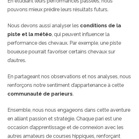
En étudiant leurs performances passées, nous
pouvons mieux prédire leurs résultats futurs.
Nous devons aussi analyser les
conditions de la
piste et la météo
, qui peuvent influencer la
performance des chevaux. Par exemple, une piste
boueuse pourrait favoriser certains chevaux sur
d’autres.
En partageant nos observations et nos analyses, nous
renforçons notre sentiment d’appartenance à cette
communauté de parieurs
.
Ensemble, nous nous engageons dans cette aventure
en alliant passion et stratégie. Chaque pari est une
occasion d’apprentissage et de connexion avec les
autres amateurs de courses hippiques, renforçant