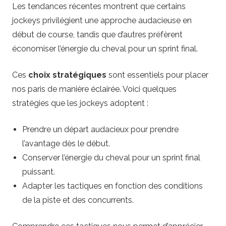
Les tendances récentes montrent que certains
jockeys privilégient une approche audacieuse en
début de course, tandis que d’autres préfèrent
économiser l’énergie du cheval pour un sprint final.
Ces
choix stratégiques
sont essentiels pour placer
nos paris de manière éclairée. Voici quelques
stratégies que les jockeys adoptent :
Prendre un départ audacieux pour prendre
l’avantage dès le début.
Conserver l’énergie du cheval pour un sprint final
puissant.
Adapter les tactiques en fonction des conditions
de la piste et des concurrents.