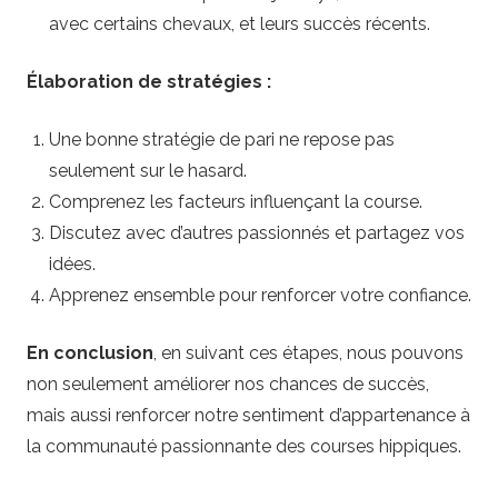
avec certains chevaux, et leurs succès récents.
Élaboration de stratégies :
Une bonne stratégie de pari ne repose pas
seulement sur le hasard.
Comprenez les facteurs influençant la course.
Discutez avec d’autres passionnés et partagez vos
idées.
Apprenez ensemble pour renforcer votre confiance.
En conclusion
, en suivant ces étapes, nous pouvons
non seulement améliorer nos chances de succès,
mais aussi renforcer notre sentiment d’appartenance à
la communauté passionnante des courses hippiques.