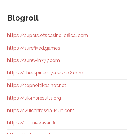
Blogroll
https://superslotscasino-offical.com
https://surefixed.games
https://surewin777.com
https://the-spin-city-casino2.com
https://topnettikasinot.net
https://uk49sresults.org
https://vulcanrossia-klub.com
https://botniavasan.fi