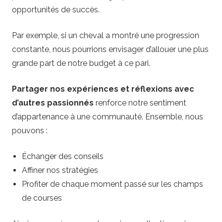
opportunités de succès.
Par exemple, si un cheval a montré une progression
constante, nous pourrions envisager d’allouer une plus
grande part de notre budget à ce pari.
Partager nos expériences et réflexions avec
d’autres passionnés
renforce notre sentiment
d’appartenance à une communauté. Ensemble, nous
pouvons :
Échanger des conseils
Affiner nos stratégies
Profiter de chaque moment passé sur les champs
de courses