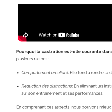
c
o
m
Pourquoi la castration est-elle courante dans
plusieurs raisons :
–
Comportement amélioré
: Elle tend à rendre le
B
Réduction des distractions
: En éliminant les in
sur son entraînement et ses performances.
e
En comprenant ces aspects, nous pouvons mieux 