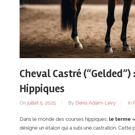
h
a
p
t
Cheval Castré (“Gelded”) 
Hippiques
e
On
juillet 5, 2025
By
Denis Adam-Levy
In
P
r
Dans le monde des courses hippiques,
le terme «
.
désigne un étalon qui a subi une castration. Cette