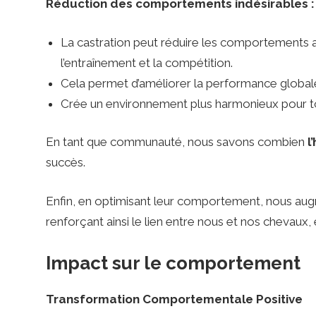
Réduction des comportements indésirables :
e
La castration peut réduire les comportements a
d
l’entraînement et la compétition.
Cela permet d’améliorer la performance global
Crée un environnement plus harmonieux pour t
i
En tant que communauté, nous savons combien
l
c
succès.
Enfin, en optimisant leur comportement, nous au
t
renforçant ainsi le lien entre nous et nos chevaux
i
Impact sur le comportement
o
Transformation Comportementale Positive