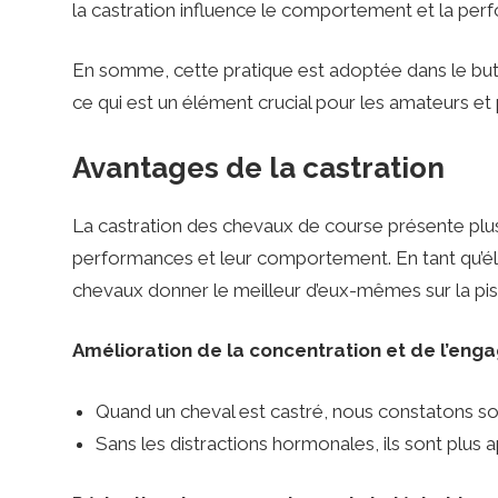
t
la castration influence le comportement et la pe
t
En somme, cette pratique est adoptée dans le but 
ce qui est un élément crucial pour les amateurs et
i
Avantages de la castration
n
La castration des chevaux de course présente plu
performances et leur comportement. En tant qu’él
chevaux donner le meilleur d’eux-mêmes sur la pis
g
Amélioration de la concentration et de l’eng
P
Quand un cheval est castré, nous constatons so
r
Sans les distractions hormonales, ils sont plus 