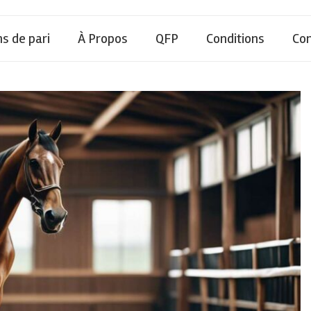
ns de pari
À Propos
QFP
Conditions
Con